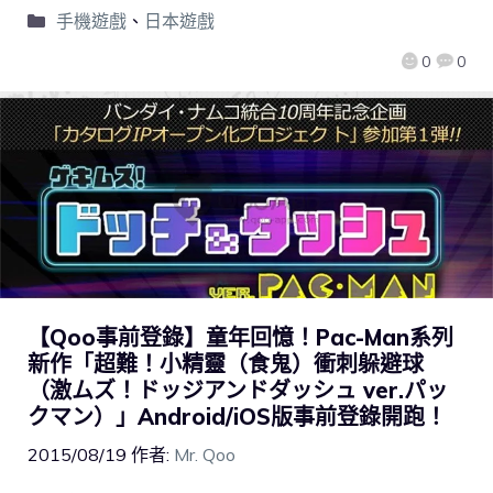
手機遊戲
、
日本遊戲
0
0
【Qoo事前登錄】童年回憶！Pac-Man系列
新作「超難！小精靈（食鬼）衝刺躲避球
（激ムズ！ドッジアンドダッシュ ver.パッ
クマン）」Android/iOS版事前登錄開跑！
2015/08/19
作者:
Mr. Qoo