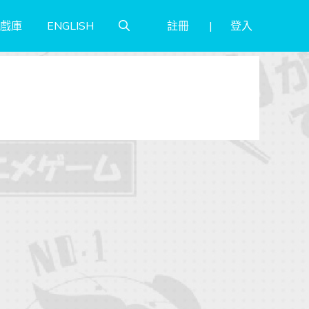
註冊
登入
戲庫
ENGLISH