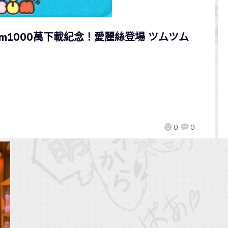
m Tsum1000萬下載紀念！愛麗絲登場 ツムツム
0
0