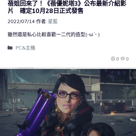
蓓姐回來了！《蓓優妮塔3》公布最新介紹影
片 確定10月28日正式發售
2022/07/14
作者:
星藍
雖然還是私心比較喜歡一二代的造型(･ω´･ )
PC&主機
0
0