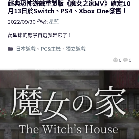
經典恐怖遊戲重製版《魔女之家MV》確定10
月13日於Switch、PS4、Xbox One發售！
2022/09/30
作者:
星藍
萬聖節的應景首選就是它了！
日本遊戲
、
PC&主機
、
獨立遊戲
0
0