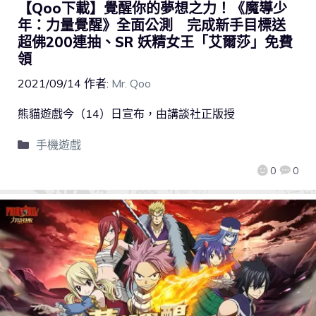
【Qoo下載】覺醒你的夢想之力！《魔導少
年：力量覺醒》全面公測 完成新手目標送
超佛200連抽、SR 妖精女王「艾爾莎」免費
領
2021/09/14
作者:
Mr. Qoo
熊貓遊戲今（14）日宣布，由講談社正版授
手機遊戲
0
0