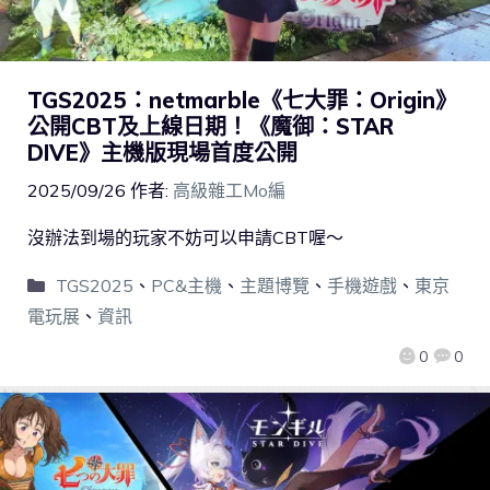
TGS2025：netmarble《七大罪：Origin》
公開CBT及上線日期！《魔御：STAR
DIVE》主機版現場首度公開
2025/09/26
作者:
高級雜工Mo編
沒辦法到場的玩家不妨可以申請CBT喔～
TGS2025
、
PC&主機
、
主題博覽
、
手機遊戲
、
東京
電玩展
、
資訊
0
0