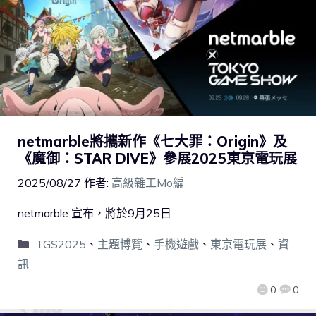
netmarble將攜新作《七大罪：Origin》及
《魔御：STAR DIVE》參展2025東京電玩展
2025/08/27
作者:
高級雜工Mo編
netmarble 宣布，將於9月25日
TGS2025
、
主題博覽
、
手機遊戲
、
東京電玩展
、
資
訊
0
0