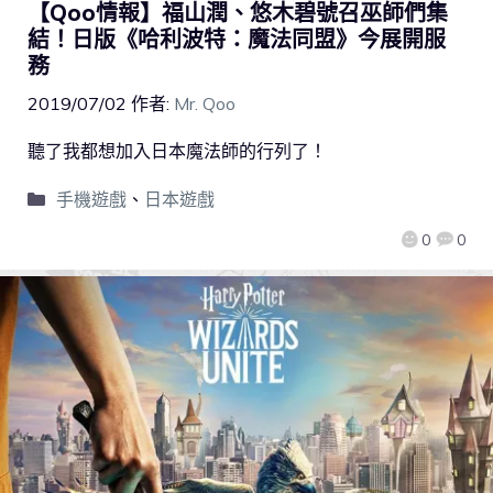
【Qoo情報】福山潤、悠木碧號召巫師們集
結！日版《哈利波特：魔法同盟》今展開服
務
2019/07/02
作者:
Mr. Qoo
聽了我都想加入日本魔法師的行列了！
手機遊戲
、
日本遊戲
0
0