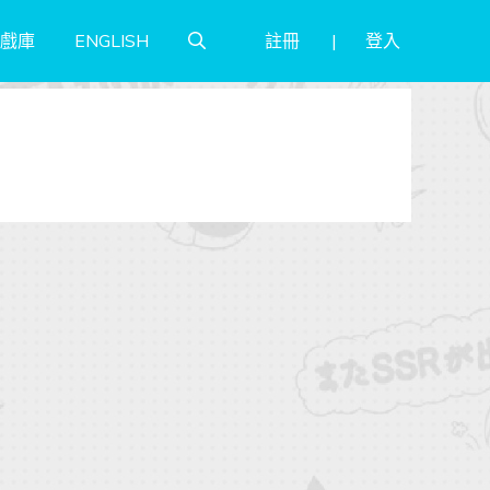
註冊
登入
戲庫
ENGLISH