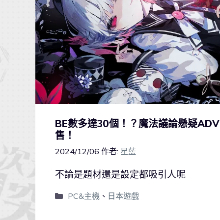
BE數多達30個！？魔法議論懸疑AD
售！
2024/12/06
作者:
星藍
不論是題材還是設定都吸引人呢
PC&主機
、
日本遊戲