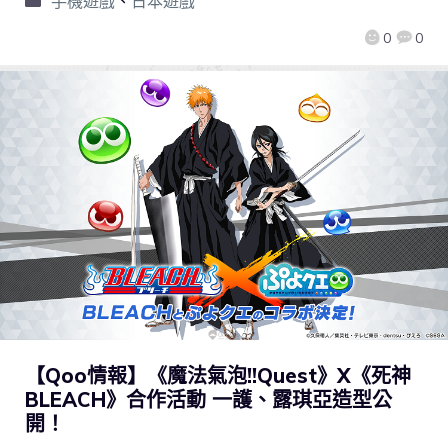
手機遊戲
、
日本遊戲
0
0
【Qoo情報】《魔法氣泡!!Quest》X《死神
BLEACH》合作活動 一護、露琪亞造型公
開！