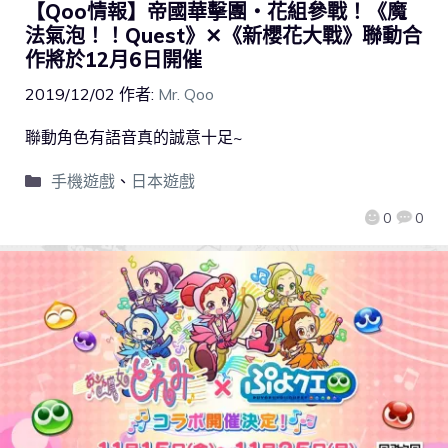
【Qoo情報】帝國華擊團・花組參戰！《魔
法氣泡！！Quest》✕《新櫻花大戰》聯動合
作將於12月6日開催
2019/12/02
作者:
Mr. Qoo
聯動角色有語音真的誠意十足~
手機遊戲
、
日本遊戲
0
0