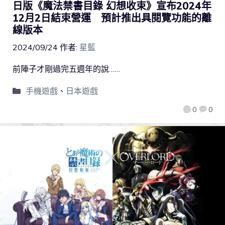
日版《魔法禁書目錄 幻想收束》宣布2024年
12月2日結束營運 預計推出具閱覽功能的離
線版本
2024/09/24
作者:
星藍
前陣子才剛過完五週年的說……
手機遊戲
、
日本遊戲
0
0