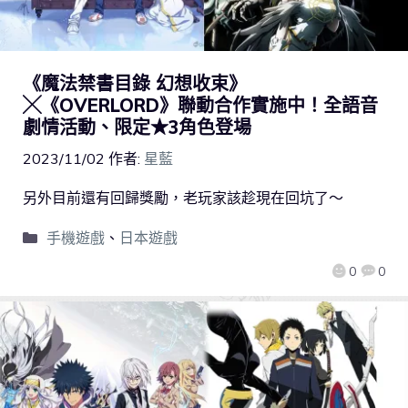
《魔法禁書目錄 幻想收束》
╳《OVERLORD》聯動合作實施中！全語音
劇情活動、限定★3角色登場
2023/11/02
作者:
星藍
另外目前還有回歸獎勵，老玩家該趁現在回坑了～
手機遊戲
、
日本遊戲
0
0