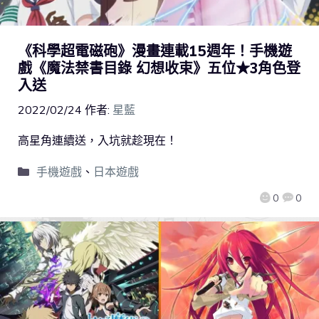
《科學超電磁砲》漫畫連載15週年！手機遊
戲《魔法禁書目錄 幻想收束》五位★3角色登
入送
2022/02/24
作者:
星藍
高星角連續送，入坑就趁現在！
手機遊戲
、
日本遊戲
0
0