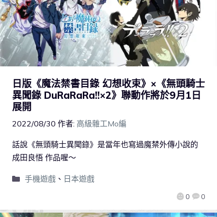
日版《魔法禁書目錄 幻想收束》×《無頭騎士
異聞錄 DuRaRaRa!!×2》聯動作將於9月1日
展開
2022/08/30
作者:
高級雜工Mo編
話說《無頭騎士異聞錄》是當年也寫過魔禁外傳小說的
成田良悟 作品喔～
手機遊戲
、
日本遊戲
0
0