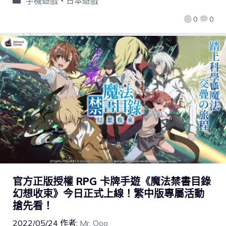
手機遊戲
、
日本遊戲
0
0
官方正版授權 RPG 卡牌手遊《魔法禁書目錄
幻想收束》今日正式上線！繁中版專屬活動
搶先看！
2022/05/24
作者:
Mr. Qoo