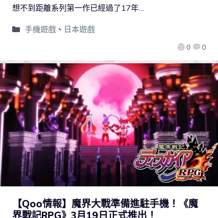
想不到距離系列第一作已經過了17年…
手機遊戲
、
日本遊戲
0
0
【Qoo情報】魔界大戰準備進駐手機！《魔
界戰記RPG》3月19日正式推出！