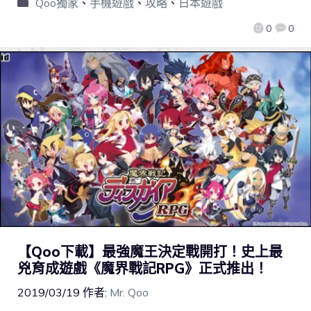
Qoo獨家
、
手機遊戲
、
攻略
、
日本遊戲
0
0
【Qoo下載】最強魔王決定戰開打！史上最
兇育成遊戲《魔界戰記RPG》正式推出！
2019/03/19
作者:
Mr. Qoo