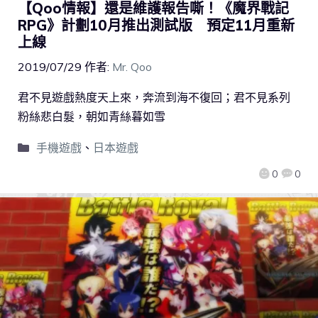
【Qoo情報】還是維護報告嘶！《魔界戰記
RPG》計劃10月推出測試版 預定11月重新
上線
2019/07/29
作者:
Mr. Qoo
君不見遊戲熱度天上來，奔流到海不復回；君不見系列
粉絲悲白髮，朝如青絲暮如雪
手機遊戲
、
日本遊戲
0
0