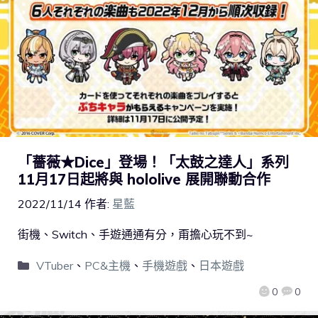
「薔薇★Dice」登場！「太鼓之達人」系列
11月17日起將與 hololive 展開聯動合作
2022/11/14
作者:
星藍
街機、Switch、手遊通通有分，甭擔心玩不到~
VTuber
、
PC&主機
、
手機遊戲
、
日本遊戲
0
0