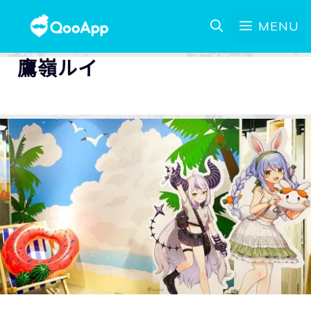
MENU
鷹嶺ルイ