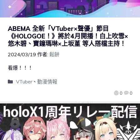
ABEMA 全新「VTuber×聲優」節目
《HOLOGOE！》將於4月開播！白上吹雪×
悠木碧、寶鐘瑪琳×上坂堇 等人搭檔主持！
2024/03/19
作者:
鬆餅
看爆！！！
VTuber
、
動漫情報
0
0