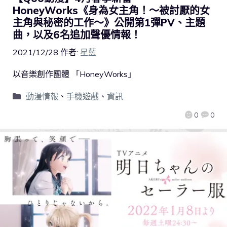
HoneyWorks《身為女主角！～被討厭的女
主角與秘密的工作～》公開第1彈PV、主題
曲，以及6名追加聲優情報！
2021/12/28
作者:
星藍
以音樂創作團體 「HoneyWorks」
動漫情報
、
手機遊戲
、
資訊
0
0