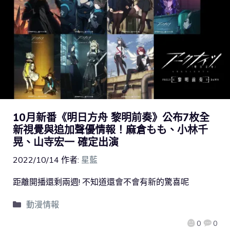
10月新番《明日方舟 黎明前奏》公布7枚全
新視覺與追加聲優情報！麻倉もも、小林千
晃、山寺宏一 確定出演
2022/10/14
作者:
星藍
距離開播還剩兩週! 不知道還會不會有新的驚喜呢
動漫情報
0
0