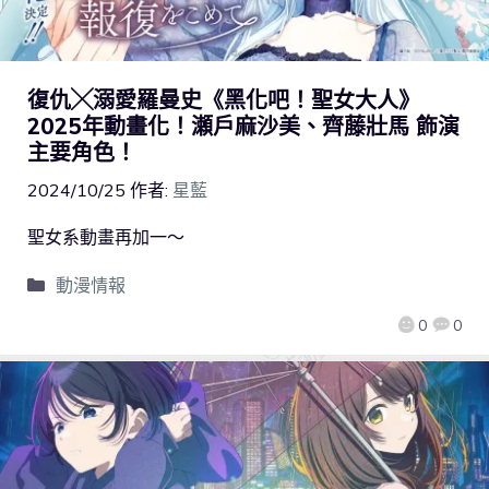
復仇╳溺愛羅曼史《黑化吧！聖女大人》
2025年動畫化！瀬戶麻沙美、齊藤壯馬 飾演
主要角色！
2024/10/25
作者:
星藍
聖女系動畫再加一～
動漫情報
0
0