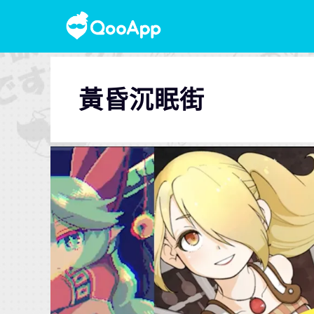
黃昏沉眠街