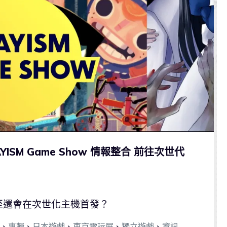
YISM Game Show 情報整合 前往次世代
至還會在次世化主機首發？
、
專輯
、
日本遊戲
、
東京電玩展
、
獨立遊戲
、
資訊