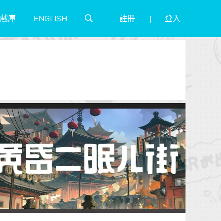
註冊
登入
戲庫
ENGLISH