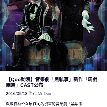
【Qoo動漫】音樂劇「黑執事」新作「馬戲
團篇」CAST公布
2016/05/18
作者:
Mr. Qoo
改編自枢やな原作同名漫畫的音樂劇「黑執事