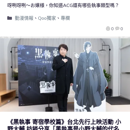
呀咧呀咧～お嬢様，你知道ACG還有哪些執事類型嗎？
動漫情報
、
Qoo獨家
、
專欄
0
0
《黑執事 寄宿學校篇》台北先行上映活動 小
野大輔 訪談分享「黑執事是小野大輔的代名