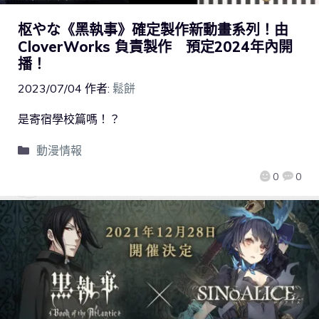
枢やな《黑執事》確定製作新動畫系列！由
CloverWorks 負責製作 預定2024年內開
播！
2023/07/04
作者:
鬆餅
是寄宿學校篇嗎！？
動漫情報
0
0