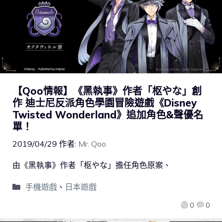
【Qoo情報】《黑執事》作者「枢やな」創
作 迪士尼反派角色學園冒險遊戲《Disney
Twisted Wonderland》追加角色&聲優名
單！
2019/04/29
作者:
Mr. Qoo
由《黑執事》作者「枢やな」擔任角色原案、
手機遊戲
、
日本遊戲
0
0