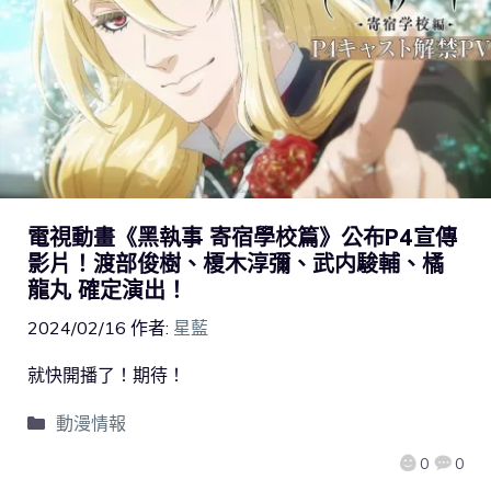
電視動畫《黑執事 寄宿學校篇》公布P4宣傳
影片！渡部俊樹、榎木淳彌、武内駿輔、橘
龍丸 確定演出！
2024/02/16
作者:
星藍
就快開播了！期待！
動漫情報
0
0