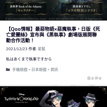
【Qoo情報】最惡物語×惡魔執事，日版《死
亡愛麗絲》宣布與《黑執事》劇場版展開聯
動合作活動！
2021/12/23
作者:
星藍
私はあくまで執事ですから
手機遊戲
、
日本遊戲
、
資訊
0
0