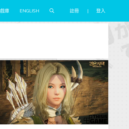
註冊
登入
戲庫
ENGLISH