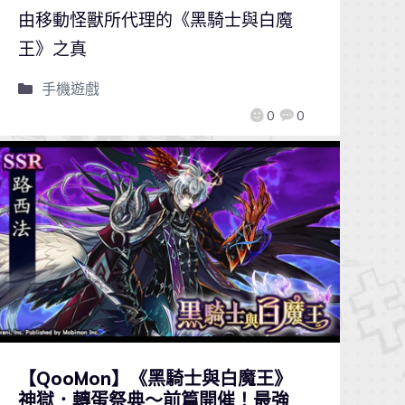
由移動怪獸所代理的《黑騎士與白魔
王》之真
手機遊戲
0
0
【QooMon】《黑騎士與白魔王》
神獄．轉蛋祭典～前篇開催！最強