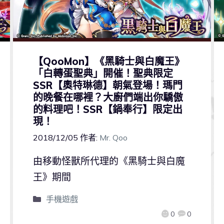
【QooMon】《黑騎士與白魔王》
「白轉蛋聖典」開催！聖典限定
SSR【奧特琳德】朝氣登場！瑪門
的晚餐在哪裡？大廚們端出你驕傲
的料理吧！SSR【鍋奉行】限定出
現！
2018/12/05
作者:
Mr. Qoo
由移動怪獸所代理的《黑騎士與白魔
王》期間
手機遊戲
0
0