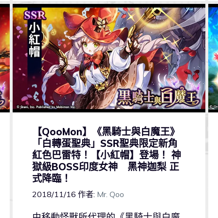
【QooMon】《黑騎士與白魔王》
「白轉蛋聖典」SSR聖典限定新角
紅色巴雷特！【小紅帽】登場！ 神
獄級BOSS印度女神 黑神迦梨 正
式降臨！
2018/11/16
作者:
Mr. Qoo
由移動怪獸所代理的《黑騎士與白魔