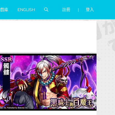
註冊
登入
戲庫
ENGLISH