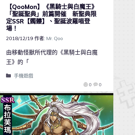
【QooMon】《黑騎士與白魔王》
「聖誕聖典」前篇開催 新聖典限
定SSR【髑髏】、聖誕波羅喵登
場！
2018/12/19
作者:
Mr. Qoo
由移動怪獸所代理的《黑騎士與白魔
王》的「
手機遊戲
0
0