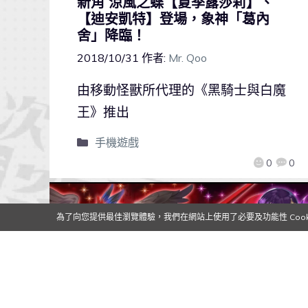
新角 涼風之蝶【夏季露莎莉】、
【迪安凱特】登場，象神「葛內
舍」降臨！
2018/10/31
作者:
Mr. Qoo
由移動怪獸所代理的《黑騎士與白魔
王》推出
手機遊戲
0
0
為了向您提供最佳瀏覽體驗，我們在網站上使用了必要及功能性 Cooki