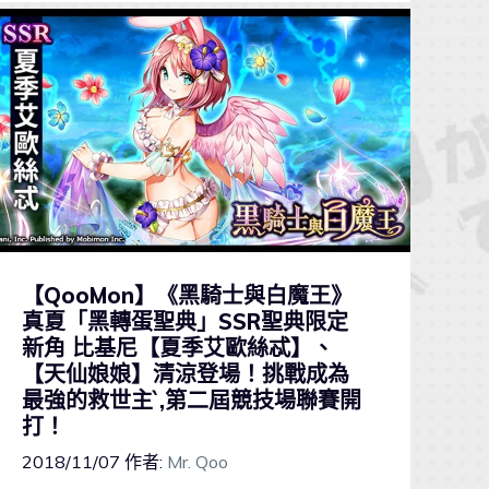
【QooMon】《黑騎士與白魔王》
真夏「黑轉蛋聖典」SSR聖典限定
新角 比基尼【夏季艾歐絲忒】、
【天仙娘娘】清涼登場！挑戰成為
最強的救世主`,第二屆競技場聯賽開
打！
2018/11/07
作者:
Mr. Qoo