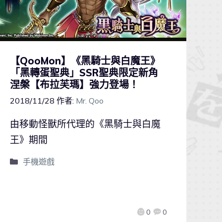
【QooMon】《黑騎士與白魔王》
「黑轉蛋聖典」SSR聖典限定新角
涅槃【布拉芙瑪】強力登場！
2018/11/28
作者:
Mr. Qoo
由移動怪獸所代理的《黑騎士與白魔
王》期間
手機遊戲
0
0