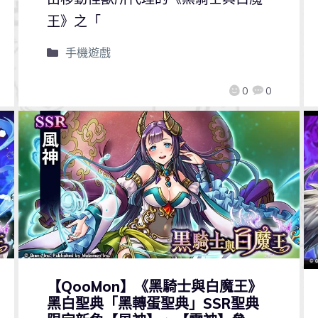
王》之「
手機遊戲
0
0
【QooMon】《黑騎士與白魔王》
黑白聖典「黑轉蛋聖典」SSR聖典