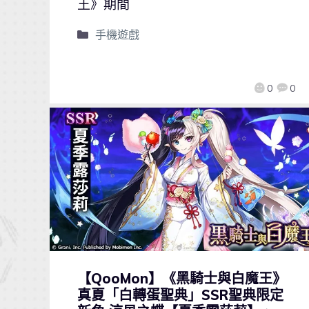
王》期間
手機遊戲
0
0
【QooMon】《黑騎士與白魔王》
真夏「白轉蛋聖典」SSR聖典限定