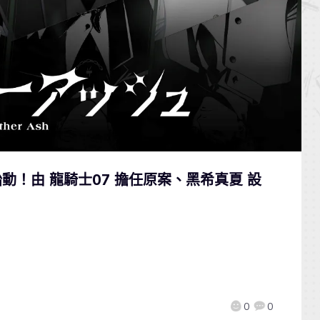
h》始動！由 龍騎士07 擔任原案、黑希真夏 設
0
0