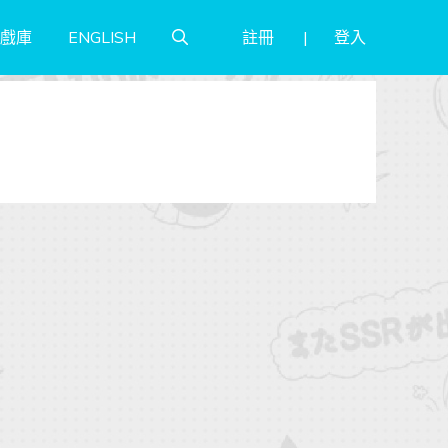
註冊
登入
戲庫
ENGLISH