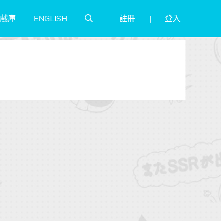
註冊
登入
戲庫
ENGLISH