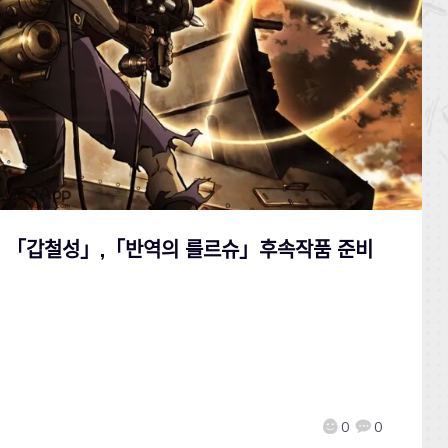
：「갑철성」,「반역의 를르슈」후속작품 준비
0
0