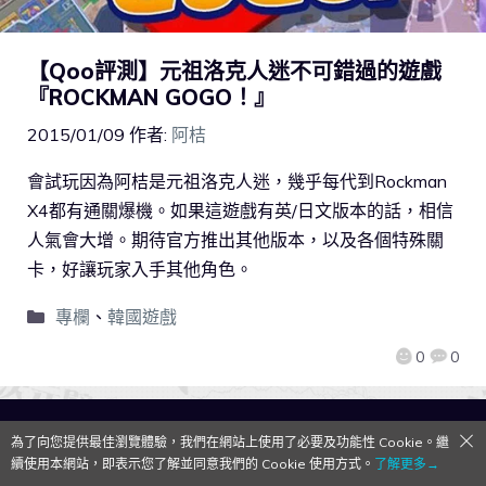
【Qoo評測】元祖洛克人迷不可錯過的遊戲
『ROCKMAN GOGO！』
2015/01/09
作者:
阿桔
會試玩因為阿桔是元祖洛克人迷，幾乎每代到Rockman
X4都有通關爆機。如果這遊戲有英/日文版本的話，相信
人氣會大增。期待官方推出其他版本，以及各個特殊關
卡，好讓玩家入手其他角色。
專欄
、
韓國遊戲
0
0
QooApp Limited © 2026
為了向您提供最佳瀏覽體驗，我們在網站上使用了必要及功能性 Cookie。繼
續使用本網站，即表示您了解並同意我們的 Cookie 使用方式。
了解更多→