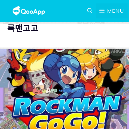
MENU
록맨고고