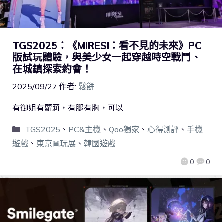
TGS2025：《MIRESI：看不見的未來》PC
版試玩體驗，與美少女一起穿越時空戰鬥、
在城鎮探索約會！
2025/09/27
作者:
鬆餅
有御姐有蘿莉，有腿有胸，可以
TGS2025
、
PC&主機
、
Qoo獨家
、
心得測評
、
手機
遊戲
、
東京電玩展
、
韓國遊戲
0
0