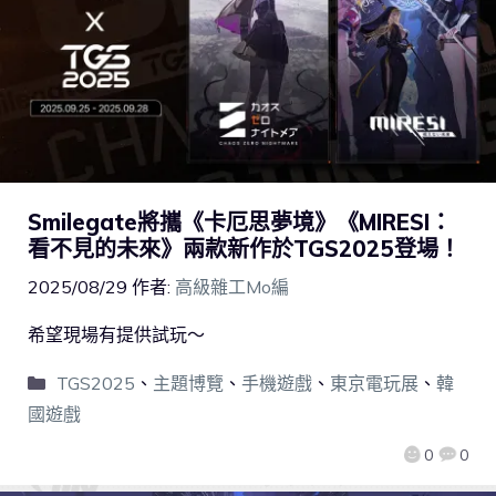
Smilegate將攜《卡厄思夢境》《MIRESI：
看不見的未來》兩款新作於TGS2025登場！
2025/08/29
作者:
高級雜工Mo編
希望現場有提供試玩～
TGS2025
、
主題博覽
、
手機遊戲
、
東京電玩展
、
韓
國遊戲
0
0