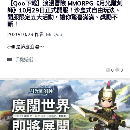
【Qoo下載】浪漫冒險 MMORPG《月光雕刻
師》10月29日正式開服！沙盒式自由玩法、
開服限定五大活動，讓你驚喜滿滿、獎勵不
斷！
2020/10/29
作者:
Mr. Qoo
chill 是這麼浪漫～
手機遊戲
0
0