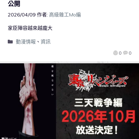
公開
2026/04/09
作者:
高級雜工Mo編
家臣陣容越來越龐大
動漫情報
、
資訊
0
0