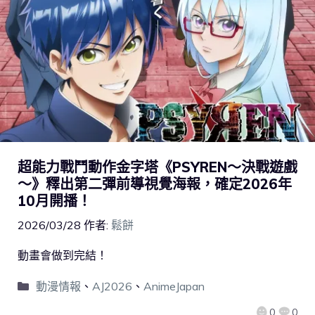
超能力戰鬥動作金字塔《PSYREN～決戰遊戲
～》釋出第二彈前導視覺海報，確定2026年
10月開播！
2026/03/28
作者:
鬆餅
動畫會做到完結！
動漫情報
、
AJ2026
、
AnimeJapan
0
0