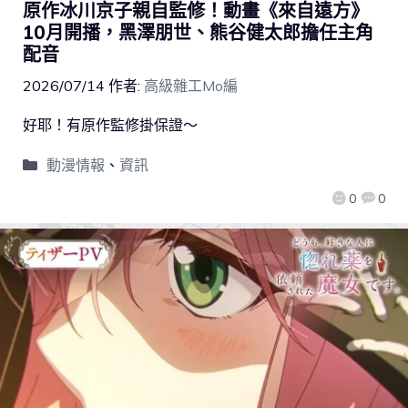
原作冰川京子親自監修！動畫《來自遠方》
10月開播，黑澤朋世、熊谷健太郎擔任主角
配音
2026/07/14
作者:
高級雜工Mo編
好耶！有原作監修掛保證～
動漫情報
、
資訊
0
0