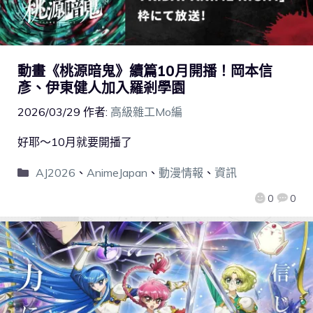
動畫《桃源暗鬼》續篇10月開播！岡本信
彥、伊東健人加入羅剎學園
2026/03/29
作者:
高級雜工Mo編
好耶～10月就要開播了
AJ2026
、
AnimeJapan
、
動漫情報
、
資訊
0
0