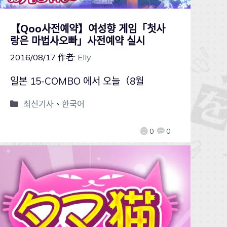
【Qoo사전예약】여성향 게임「첫사
랑은 마법사오빠」사전예약 실시
2016/08/17
作者:
Elly
일본 15-COMBO 에서 오늘（8월
최신기사
、
한국어
0
0