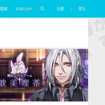
註冊
登入
戲庫
ENGLISH