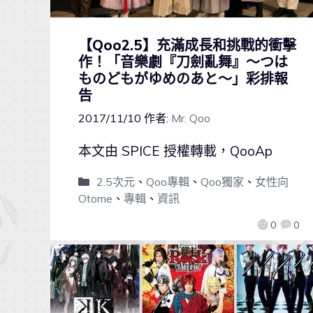
【Qoo2.5】充滿成長和挑戰的衝擊
作！「音樂劇『刀劍亂舞』～つは
ものどもがゆめのあと～」彩排報
告
2017/11/10
作者:
Mr. Qoo
本文由 SPICE 授權轉載，QooAp
2.5次元
、
Qoo專輯
、
Qoo獨家
、
女性向
Otome
、
專輯
、
資訊
0
0