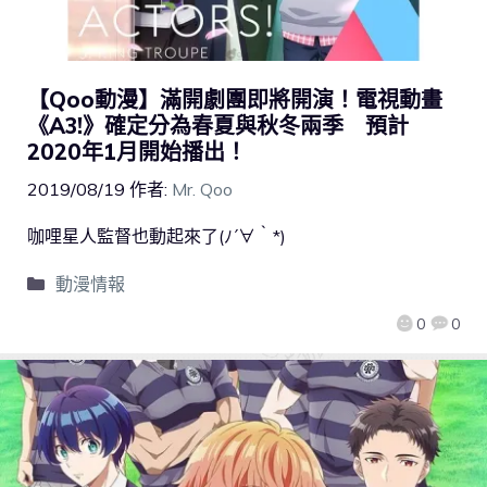
【Qoo動漫】滿開劇團即將開演！電視動畫
《A3!》確定分為春夏與秋冬兩季 預計
2020年1月開始播出！
2019/08/19
作者:
Mr. Qoo
咖哩星人監督也動起來了(ﾉ´∀｀*)
動漫情報
0
0