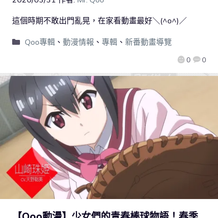
這個時期不敢出門亂晃，在家看動畫最好＼(^o^)／
Qoo專輯
、
動漫情報
、
專輯
、
新番動畫導覽
0
0
【Qoo動漫】少女們的青春棒球物語！春季