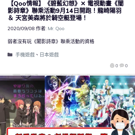
【Qoo情報】《碧藍幻想》✕ 電視動畫《闇
影詩章》聯乘活動9月14日開跑！龍崎陽羽
＆ 天宮美森將於騎空艇登場！
2020/09/08
作者:
Mr. Qoo
弱者沒有玩《闍影詩章》聯乘活動的資格
手機遊戲
、
日本遊戲
0
0