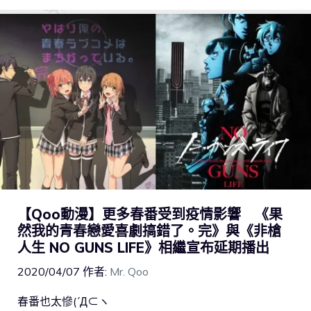
【Qoo動漫】更多春番受到疫情影響 《果
然我的青春戀愛喜劇搞錯了。完》與《非槍
人生 NO GUNS LIFE》相繼宣布延期播出
2020/04/07
作者:
Mr. Qoo
春番也太慘(´Д⊂ヽ