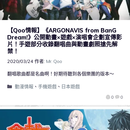
【Qoo情報】《ARGONAVIS from BanG
Dream!》公開動畫×遊戲×演唱會企劃宣傳影
片！手遊部分收錄翻唱曲與動畫劇照搶先解
禁！
2020/03/24
作者:
Mr. Qoo
翻唱歌曲都是名曲啊！好期待聽到各個樂團的版本～
動漫情報
、
手機遊戲
、
日本遊戲
0
0