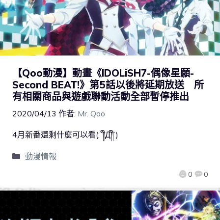
【Qoo動漫】動畫《IDOLiSH7-偶像星願-
Second BEAT!》第5話以後將延期放送 所
有相關商品與遊戲聯動活動全部暫停推出
2020/04/13
作者:
Mr. Qoo
4月新番還剩什麼可以看(;´༎ຶД༎ຶ`)
動漫情報
0
0