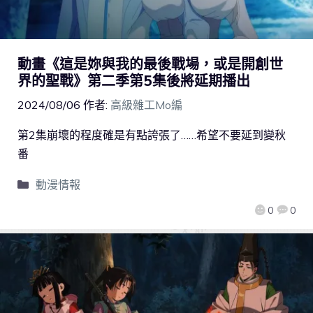
動畫《這是妳與我的最後戰場，或是開創世
界的聖戰》第二季第5集後將延期播出
2024/08/06
作者:
高級雜工Mo編
第2集崩壞的程度確是有點誇張了……希望不要延到變秋
番
動漫情報
0
0