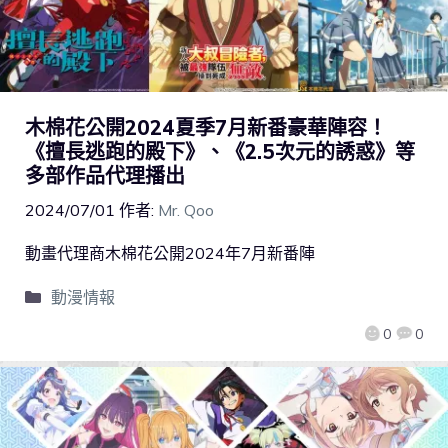
木棉花公開2024夏季7月新番豪華陣容！
《擅長逃跑的殿下》、《2.5次元的誘惑》等
多部作品代理播出
2024/07/01
作者:
Mr. Qoo
動畫代理商木棉花公開2024年7月新番陣
動漫情報
0
0