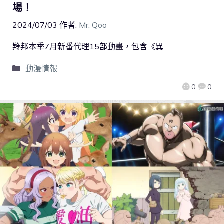
場！
2024/07/03
作者:
Mr. Qoo
羚邦本季7月新番代理15部動畫，包含《異
動漫情報
0
0