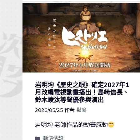
岩明均《歷史之眼》確定2027年1
月改編電視動畫播出！島﨑信長、
鈴木崚汰等聲優參與演出
2026/05/25
作者:
鬆餅
岩明均 老師作品的動畫感動
動漫情報