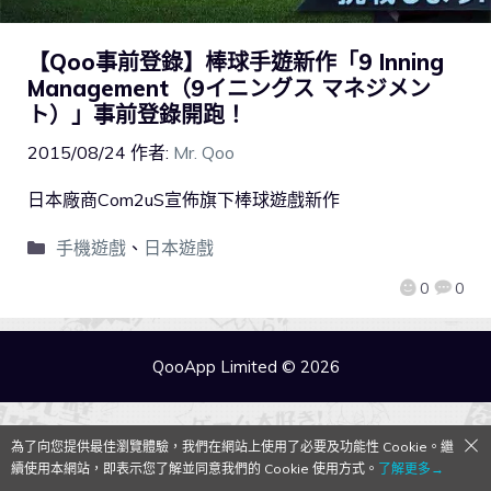
【Qoo事前登錄】棒球手遊新作「9 Inning
Management（9イニングス マネジメン
ト）」事前登錄開跑！
2015/08/24
作者:
Mr. Qoo
日本廠商Com2uS宣佈旗下棒球遊戲新作
手機遊戲
、
日本遊戲
0
0
QooApp Limited © 2026
為了向您提供最佳瀏覽體驗，我們在網站上使用了必要及功能性 Cookie。繼
續使用本網站，即表示您了解並同意我們的 Cookie 使用方式。
了解更多→