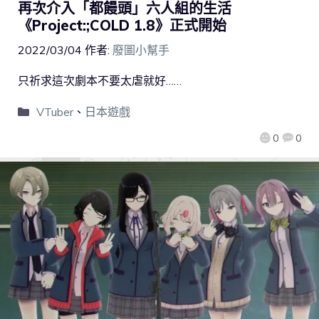
再次介入「都饅頭」六人組的生活
《Project:;COLD 1.8》正式開始
2022/03/04
作者:
廢圖小幫手
只祈求這次劇本不要太虐就好……
VTuber
、
日本遊戲
0
0