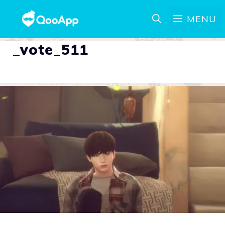
MENU
_vote_511