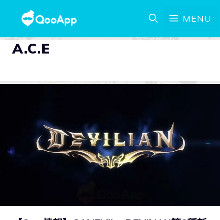
MENU
A.C.E