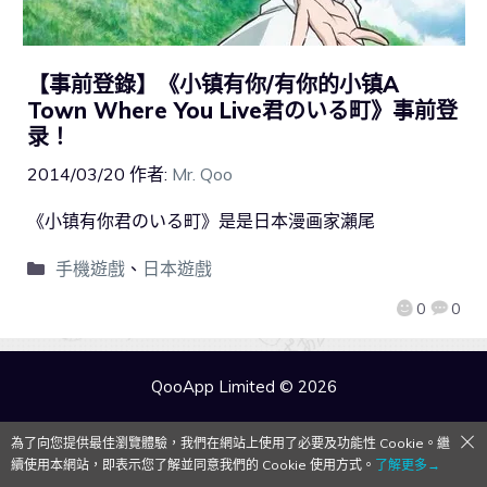
【事前登錄】《小镇有你/有你的小镇A
Town Where You Live君のいる町》事前登
录！
2014/03/20
作者:
Mr. Qoo
《小镇有你君のいる町》是是日本漫画家瀨尾
手機遊戲
、
日本遊戲
0
0
QooApp Limited © 2026
為了向您提供最佳瀏覽體驗，我們在網站上使用了必要及功能性 Cookie。繼
續使用本網站，即表示您了解並同意我們的 Cookie 使用方式。
了解更多→