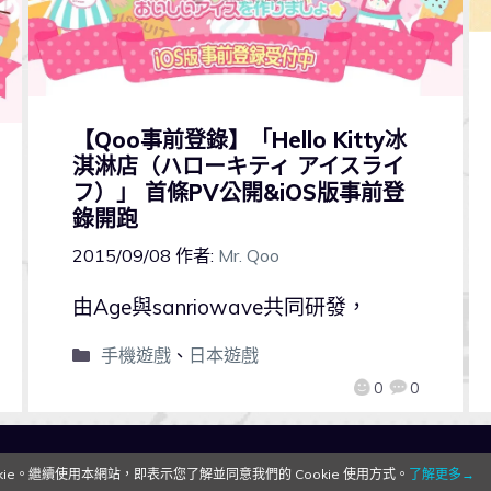
【Qoo事前登錄】「Hello Kitty冰
淇淋店（ハローキティ アイスライ
フ）」 首條PV公開&iOS版事前登
錄開跑
2015/09/08
作者:
Mr. Qoo
由Age與sanriowave共同研發，
手機遊戲
、
日本遊戲
0
0
QooApp Limited © 2026
e。繼續使用本網站，即表示您了解並同意我們的 Cookie 使用方式。
了解更多→