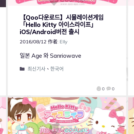
【Qoo다운로드】시뮬레이션게임
「Hello Kitty 아이스라이프」
iOS/Android버전 출시
2016/08/12
作者:
Elly
일본 Age 와 Sanriowave
최신기사
、
한국어
0
0