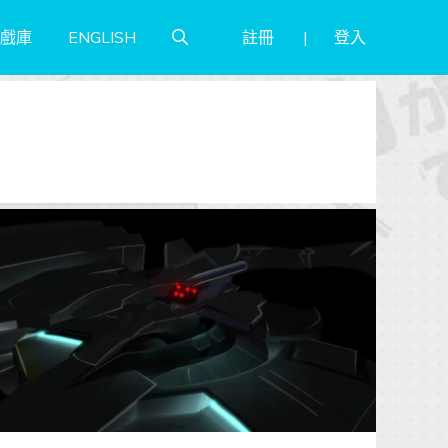
註冊
登入
戲庫
ENGLISH