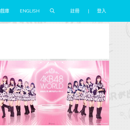
註冊
登入
戲庫
ENGLISH