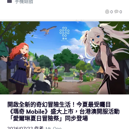
手機遊戲
0
0
開啟全新的奇幻冒險生活！今夏最受矚目
《瑪奇 Mobile》盛大上市，台港澳開服活動
「愛爾琳夏日冒險祭」同步登場
2026/07/22
作者:
Mr. Qoo