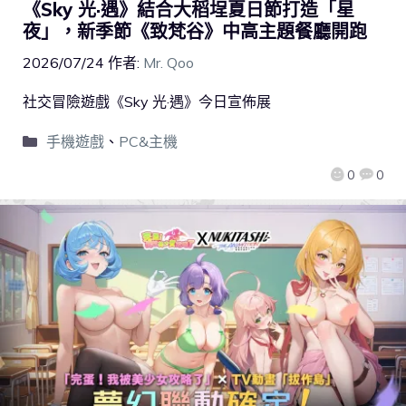
《Sky 光·遇》結合大稻埕夏日節打造「星
夜」，新季節《致梵谷》中高主題餐廳開跑
2026/07/24
作者:
Mr. Qoo
社交冒險遊戲《Sky 光·遇》今日宣佈展
手機遊戲
、
PC&主機
0
0