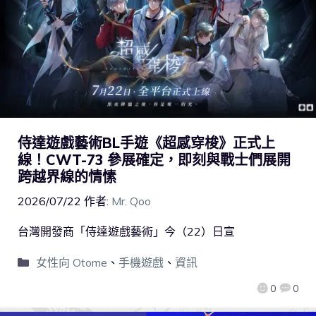
侍達遊戲藝術BL手遊《超感穿梭》正式上
線！CWT-73 參展確定，即刻與戰士們展開
跨越界線的情愫
2026/07/22
作者:
Mr. Qoo
台灣開發商「侍達遊戲藝術」今（22）日宣
女性向 Otome
、
手機遊戲
、
資訊
0
0