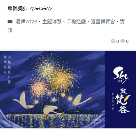
那個胸肌…⁄(⁄ ⁄•⁄ω⁄•⁄ ⁄)⁄
漫博2026
、
主題博覽
、
手機遊戲
、
漫畫博覽會
、
資
訊
0
0