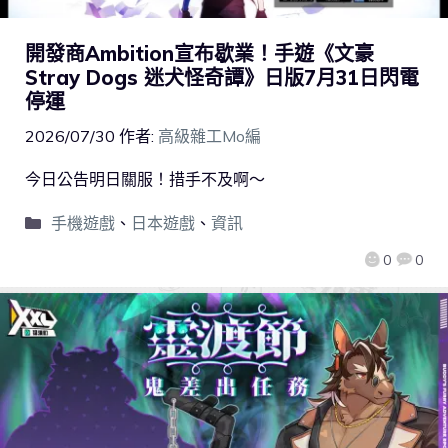
開發商Ambition宣布歇業！手遊《文豪
Stray Dogs 迷犬怪奇譚》日版7月31日閃電
停運
2026/07/30
作者:
高級雜工Mo編
今日公告明日關服！措手不及啊～
手機遊戲
、
日本遊戲
、
資訊
0
0