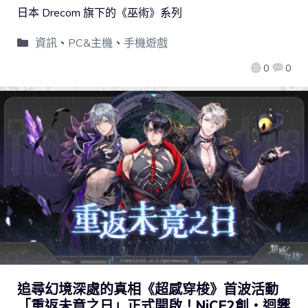
日本 Drecom 旗下的《巫術》系列
資訊
、
PC&主機
、
手機遊戲
0
0
追尋幻境深處的真相《超感穿梭》首波活動
「重返未竟之日」正式開啟！NiCE2創・迴響