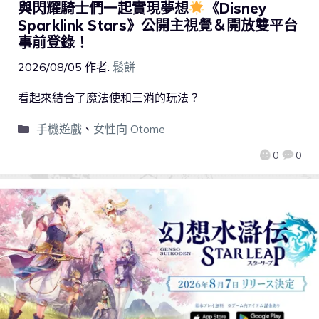
與閃耀騎士們一起實現夢想
《Disney
Sparklink Stars》公開主視覺＆開放雙平台
事前登錄！
2026/08/05
作者:
鬆餅
看起來結合了魔法使和三消的玩法？
手機遊戲
、
女性向 Otome
0
0