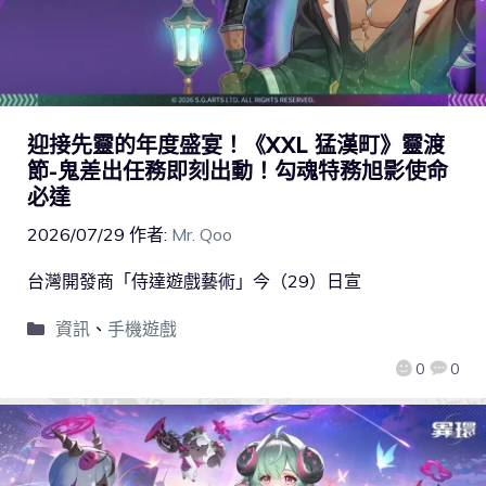
迎接先靈的年度盛宴！《XXL 猛漢町》靈渡
節-鬼差出任務即刻出動！勾魂特務旭影使命
必達
2026/07/29
作者:
Mr. Qoo
台灣開發商「侍達遊戲藝術」今（29）日宣
資訊
、
手機遊戲
0
0