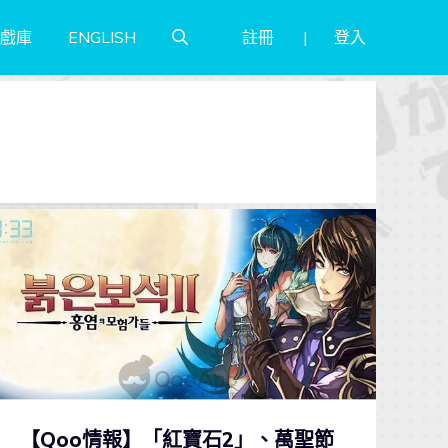
註冊
登入
戲庫
ENGLISH
【Qoo情報】「紅寶石2」、萬聖節