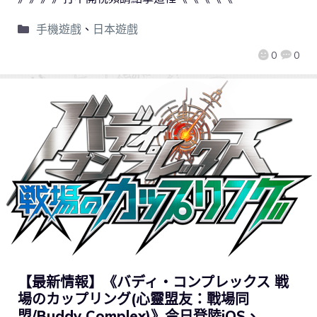
手機遊戲
、
日本遊戲
0
0
【最新情報】《バディ・コンプレックス 戦
場のカップリング(心靈盟友：戰場同
盟/Buddy Complex)》今日登陸iOS、