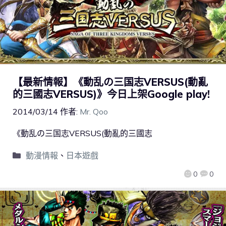
【最新情報】《動乱の三国志VERSUS(動亂
的三國志VERSUS)》今日上架Google play!
2014/03/14
作者:
Mr. Qoo
《動乱の三国志VERSUS(動亂的三國志
動漫情報
、
日本遊戲
0
0