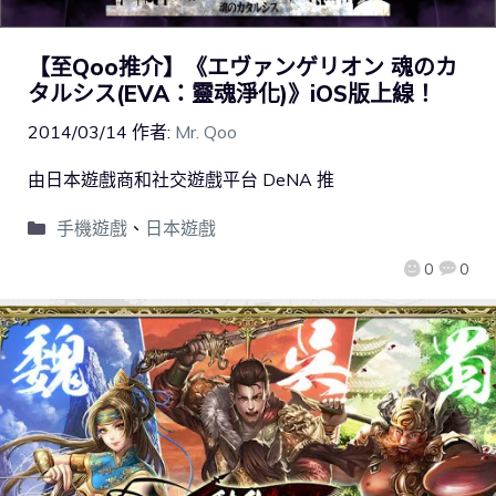
【至Qoo推介】《エヴァンゲリオン 魂のカ
タルシス(EVA：靈魂淨化)》iOS版上線！
2014/03/14
作者:
Mr. Qoo
由日本遊戲商和社交遊戲平台 DeNA 推
手機遊戲
、
日本遊戲
0
0