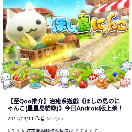
【至Qoo推介】治癒系遊戲《ほしの島のに
ゃんこ(星星島貓咪)》今日Android版上架！
2014/03/11
作者:
Mr. Qoo
》》》》打不開視頻請點擊這裡《《《《《