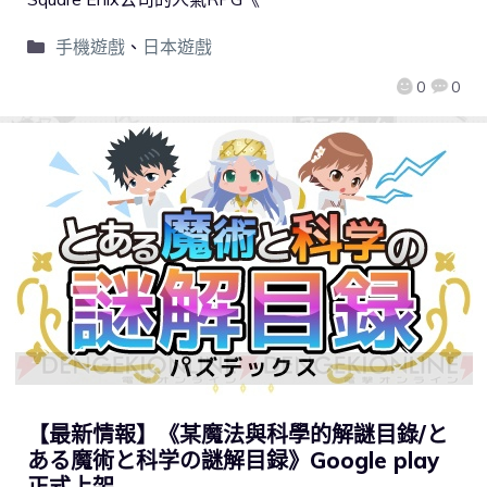
手機遊戲
、
日本遊戲
0
0
【最新情報】《某魔法與科學的解謎目錄/と
ある魔術と科学の謎解目録》Google play
正式上架