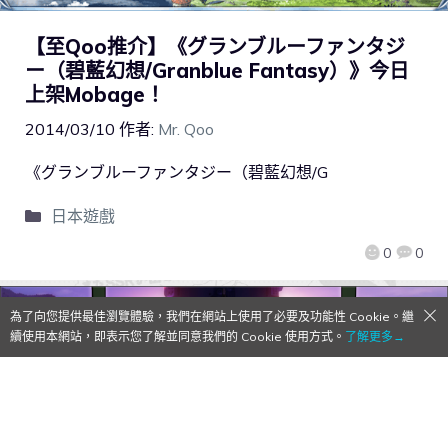
【至Qoo推介】《グランブルーファンタジ
ー（碧藍幻想/Granblue Fantasy）》今日
上架Mobage！
2014/03/10
作者:
Mr. Qoo
《グランブルーファンタジー（碧藍幻想/G
日本遊戲
0
0
為了向您提供最佳瀏覽體驗，我們在網站上使用了必要及功能性 Cookie。繼
續使用本網站，即表示您了解並同意我們的 Cookie 使用方式。
了解更多→