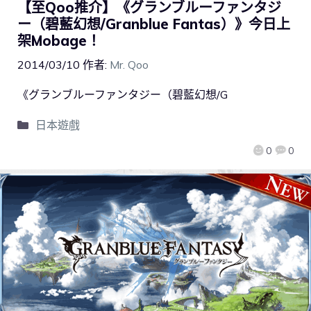
【至Qoo推介】《グランブルーファンタジ
ー（碧藍幻想/Granblue Fantas）》今日上
架Mobage！
2014/03/10
作者:
Mr. Qoo
《グランブルーファンタジー（碧藍幻想/G
日本遊戲
0
0