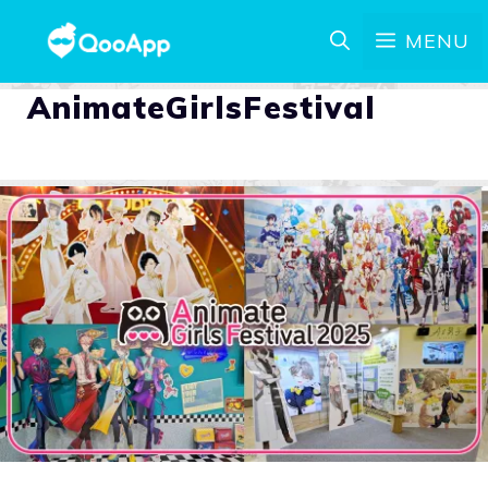
MENU
AnimateGirlsFestival