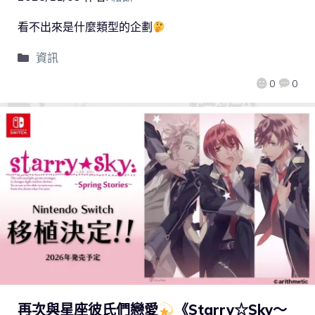
看不出來是什麼類型的企劃
資訊
0
0
再次與星座彼氏們戀愛
《Starry☆Sky～