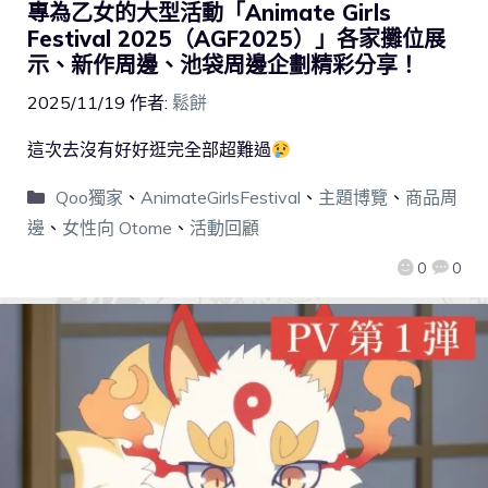
專為乙女的大型活動「Animate Girls
Festival 2025（AGF2025）」各家攤位展
示、新作周邊、池袋周邊企劃精彩分享！
2025/11/19
作者:
鬆餅
這次去沒有好好逛完全部超難過
Qoo獨家
、
AnimateGirlsFestival
、
主題博覽
、
商品周
邊
、
女性向 Otome
、
活動回顧
0
0