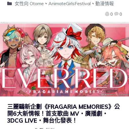
女性向 Otome
、
AnimateGirlsFestival
、
動漫情報
0
0
三麗鷗新企劃《FRAGARIA MEMORIES》公
開6大新情報！首支歌曲 MV・廣播劇・
3DCG LIVE・舞台化發表！