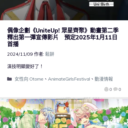
偶像企劃《UniteUp! 眾星齊聚》動畫第二季
釋出第一彈宣傳影片 預定2025年1月11日
首播
2024/11/09
作者:
鬆餅
演技明顯變好了！
女性向 Otome
、
AnimateGirlsFestival
、
動漫情報
0
0