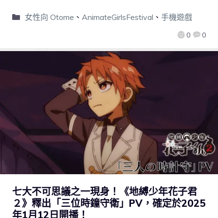
女性向 Otome
、
AnimateGirlsFestival
、
手機遊戲
0
0
七大不可思議之一現身！《地縛少年花子君
２》釋出「三位時鐘守衛」PV，確定於2025
年1月12日開播！