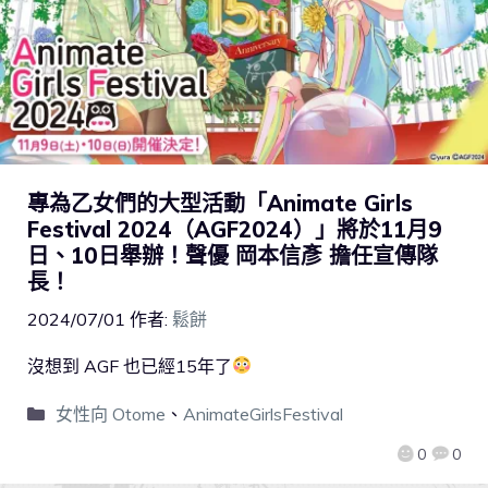
專為乙女們的大型活動「Animate Girls
Festival 2024（AGF2024）」將於11月9
日、10日舉辦！聲優 岡本信彥 擔任宣傳隊
長！
2024/07/01
作者:
鬆餅
沒想到 AGF 也已經15年了
女性向 Otome
、
AnimateGirlsFestival
0
0