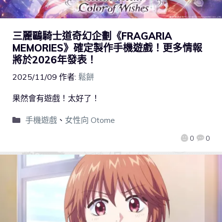
三麗鷗騎士道奇幻企劃《FRAGARIA
MEMORIES》確定製作手機遊戲！更多情報
將於2026年發表！
2025/11/09
作者:
鬆餅
果然會有遊戲！太好了！
手機遊戲
、
女性向 Otome
0
0