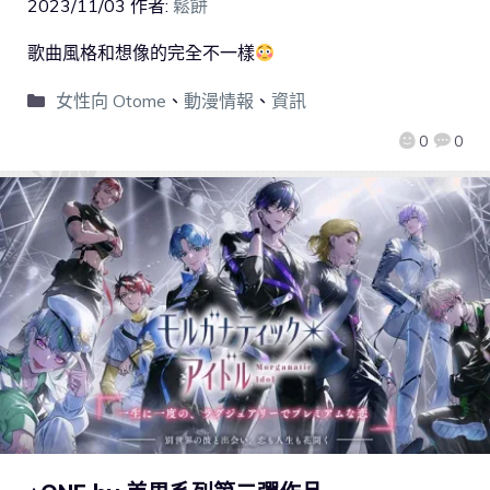
2023/11/03
作者:
鬆餅
歌曲風格和想像的完全不一樣
女性向 Otome
、
動漫情報
、
資訊
0
0