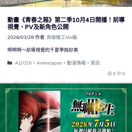
動畫《青春之箱》第二季10月4日開播！前導
視覺、PV及新角色公開
2026/03/28
作者:
高級雜工Mo編
啊啊啊～前導視覺的千夏學姊好美
AJ2026
、
AnimeJapan
、
動漫情報
、
資訊
0
0