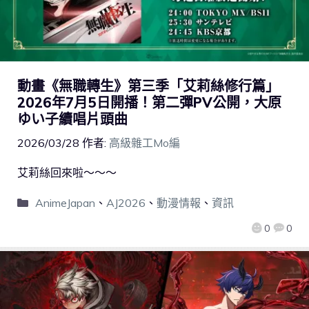
動畫《無職轉生》第三季「艾莉絲修行篇」
2026年7月5日開播！第二彈PV公開，大原
ゆい子續唱片頭曲
2026/03/28
作者:
高級雜工Mo編
艾莉絲回來啦～～～
AnimeJapan
、
AJ2026
、
動漫情報
、
資訊
0
0