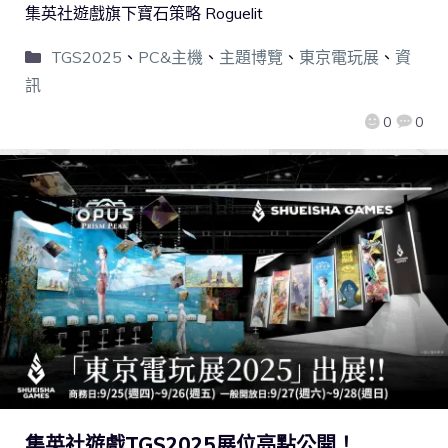
集英社遊戲旗下寶石策略 Roguelit
TGS2025
、
PC&主機
、
主題博覽
、
東京電玩展
、
資
訊
0
0
集英社遊戲TGS2025展位亮點公開！