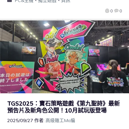
PC&主機
、
獨立遊戲
、
資訊
0
0
TGS2025：寶石策略遊戲《第九聖詩》最新
預告片及新角色公開！10月試玩版登場
2025/09/27
作者:
高級雜工Mo編