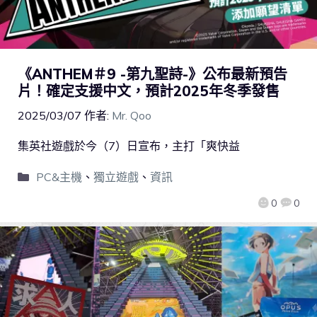
《ANTHEM＃9 -第九聖詩-》公布最新預告
片！確定支援中文，預計2025年冬季發售
2025/03/07
作者:
Mr. Qoo
集英社遊戲於今（7）日宣布，主打「爽快益
PC&主機
、
獨立遊戲
、
資訊
0
0