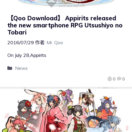
【Qoo Download】 Appirits released
the new smartphone RPG Utsushiyo no
Tobari
2016/07/29
作者:
Mr. Qoo
On July 28,Appirits
News
0
0