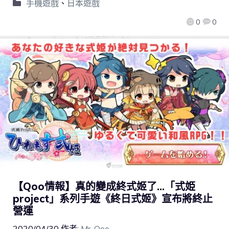
手機遊戲
、
日本遊戲
0
0
【Qoo情報】真的變成終式姬了…「式姫
project」系列手遊《終日式姬》宣布將終止
營運
2020/04/30
作者:
Mr. Qoo