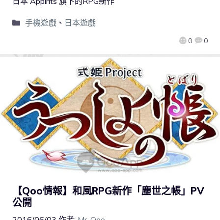
日本 Appirits 旗下的RPG新作
手機遊戲
、
日本遊戲
0
0
【Qoo情報】和風RPG新作「塵世之帳」PV
公開
2016/06/03
作者:
Mr. Qoo