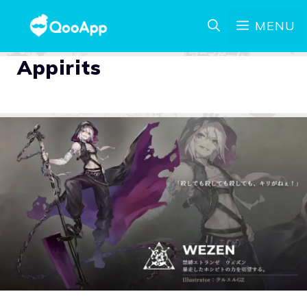
MENU
Appirits