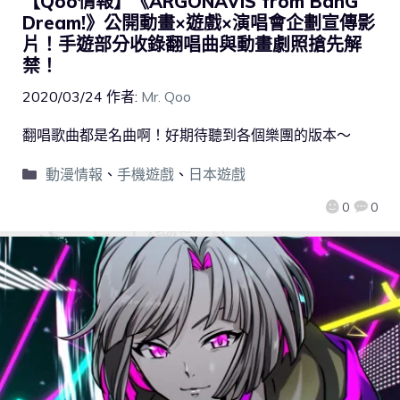
【Qoo情報】《ARGONAVIS from BanG
Dream!》公開動畫×遊戲×演唱會企劃宣傳影
片！手遊部分收錄翻唱曲與動畫劇照搶先解
禁！
2020/03/24
作者:
Mr. Qoo
翻唱歌曲都是名曲啊！好期待聽到各個樂團的版本～
動漫情報
、
手機遊戲
、
日本遊戲
0
0