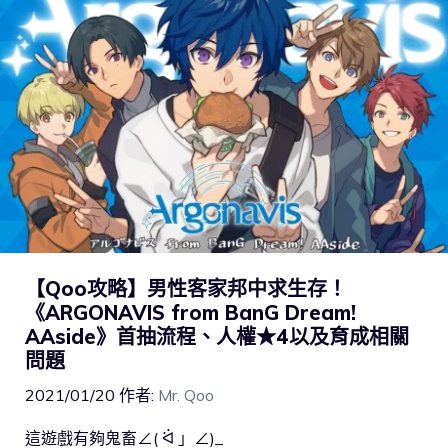
【Qoo攻略】男性客家邦中求生存！
《ARGONAVIS from BanG Dream!
AAside》首抽流程、人權★4以及育成相關
問題
2021/01/20
作者:
Mr. Qoo
這遊戲有夠鬼畜∠( ᐛ 」∠)_