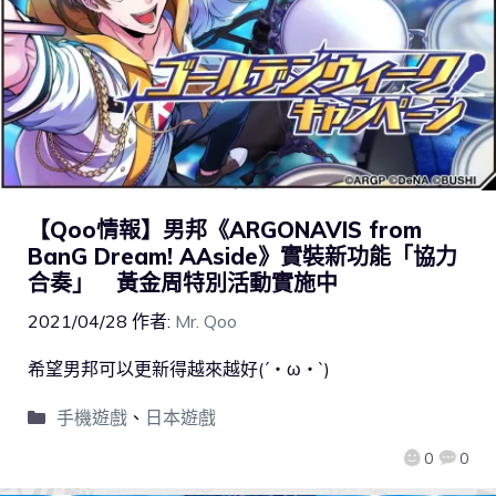
【Qoo情報】男邦《ARGONAVIS from
BanG Dream! AAside》實裝新功能「協力
合奏」 黃金周特別活動實施中
2021/04/28
作者:
Mr. Qoo
希望男邦可以更新得越來越好(´・ω・`)
手機遊戲
、
日本遊戲
0
0