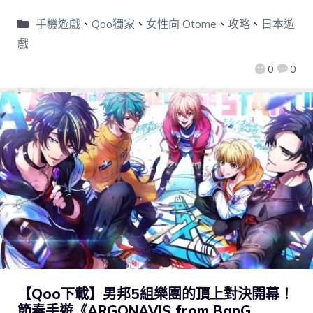
手機遊戲
、
Qoo獨家
、
女性向 Otome
、
攻略
、
日本遊
戲
0
0
【Qoo下載】男邦5組樂團的頂上對決開幕！
節奏手遊《ARGONAVIS from BanG