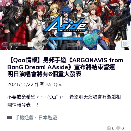
【Qoo情報】男邦手遊《ARGONAVIS from
BanG Dream! AAside》宣布將結束營運
明日演唱會將有6個重大發表
2021/11/22
作者:
Mr. Qoo
不要放棄希望。･ﾟ･(つд`ﾟ)･ﾟ･ 希望明天演唱會有遊戲相
關情報發表！！
手機遊戲
、
日本遊戲
0
0