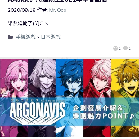
2020/08/18
作者:
Mr. Qoo
果然延期了(´Д⊂ヽ
手機遊戲
、
日本遊戲
0
0