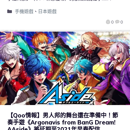
手機遊戲
、
日本遊戲
0
0
【Qoo情報】男人邦的舞台還在準備中！節
奏手遊《Argonavis from BanG Dream!
AAside》將延期至2021年早春配信