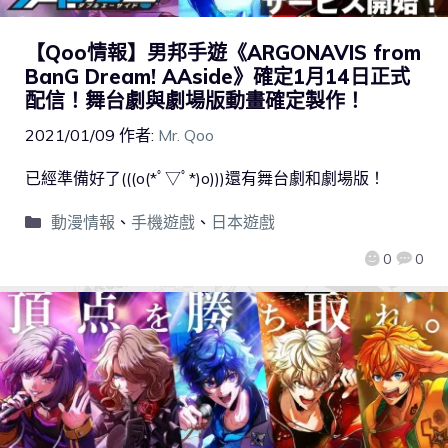
【Qoo情報】男邦手遊《ARGONAVIS from
BanG Dream! AAside》確定1月14日正式
配信！舞台劇與劇場版動畫確定製作！
2021/01/09
作者:
Mr. Qoo
已經準備好了(((o(*ﾟ▽ﾟ*)o)))還有舞台劇和劇場版！
動漫情報
、
手機遊戲
、
日本遊戲
0
0