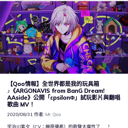
【Qoo情報】全世界都是我的玩具箱
♪《ARGONAVIS from BanG Dream!
AAside》公開「εpsilonΦ」試玩影片與翻唱
歌曲 MV！
2020/08/31
作者:
Mr. Qoo
宇治川紫夕（CV：榊原優希）的歌聲太魔性了……！