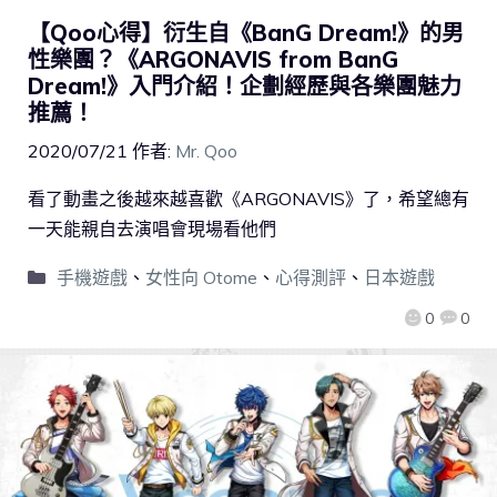
【Qoo心得】衍生自《BanG Dream!》的男
性樂團？《ARGONAVIS from BanG
Dream!》入門介紹！企劃經歷與各樂團魅力
推薦！
2020/07/21
作者:
Mr. Qoo
看了動畫之後越來越喜歡《ARGONAVIS》了，希望總有
一天能親自去演唱會現場看他們
手機遊戲
、
女性向 Otome
、
心得測評
、
日本遊戲
0
0