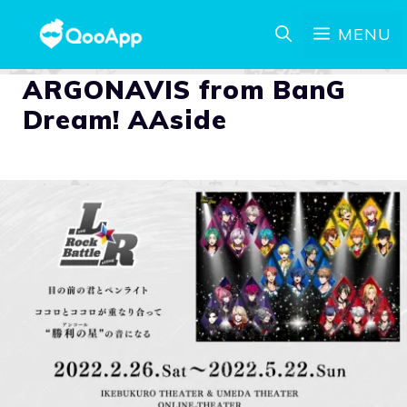
MENU
ARGONAVIS from BanG
Dream! AAside