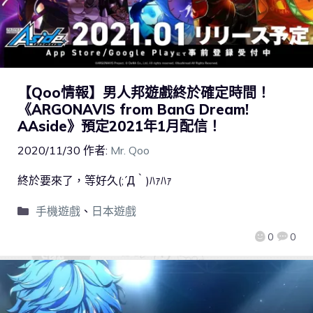
【Qoo情報】男人邦遊戲終於確定時間！
《ARGONAVIS from BanG Dream!
AAside》預定2021年1月配信！
2020/11/30
作者:
Mr. Qoo
終於要來了，等好久(;´Д｀)ﾊｧﾊｧ
手機遊戲
、
日本遊戲
0
0