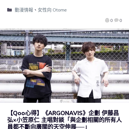
動漫情報
、
女性向 Otome
0
0
【Qoo心得】《ARGONAVIS》企劃 伊藤昌
弘×小笠原仁 主唱對談「與企劃相關的所有人
員都不斷向廣闊的天空伸展──」