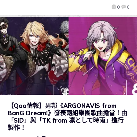
0
0
【Qoo情報】男邦《ARGONAVIS from
BanG Dream!》發表兩組樂團歌曲擔當！由
「SID」與「TK from 凛として時雨」進行
製作！