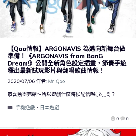
【Qoo情報】ARGONAVIS 為邁向新舞台做
準備！《ARGONAVIS from BanG
Dream!》公開全新角色設定插畫，節奏手遊
釋出最新試玩影片與翻唱歌曲情報！
2020/07/06
作者:
Mr. Qoo
恭喜動畫完結～所以遊戲什麼時候配信呢(｡ŏ﹏ŏ)？
手機遊戲
、
日本遊戲
0
0