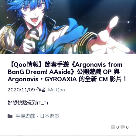
【Qoo情報】節奏手遊《Argonavis from
BanG Dream! AAside》公開遊戲 OP 與
Argonavis・GYROAXIA 的全新 CM 影片！
2020/11/09
作者:
Mr. Qoo
好想快點玩到(T_T)
手機遊戲
、
日本遊戲
0
0