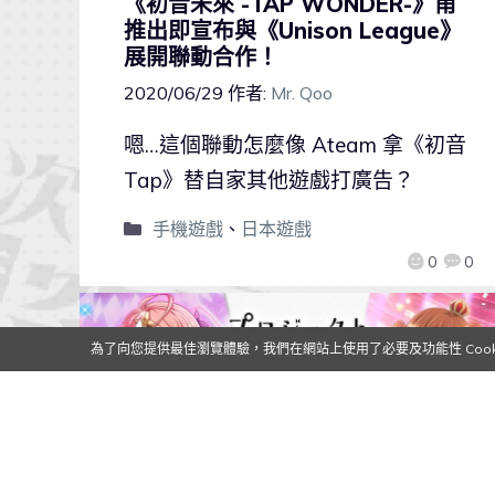
《初音未來 -TAP WONDER-》甫
推出即宣布與《Unison League》
展開聯動合作！
2020/06/29
作者:
Mr. Qoo
嗯…這個聯動怎麼像 Ateam 拿《初音
Tap》替自家其他遊戲打廣告？
手機遊戲
、
日本遊戲
0
0
為了向您提供最佳瀏覽體驗，我們在網站上使用了必要及功能性 Cooki