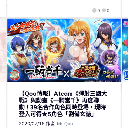
0
0
【Qoo情報】Ateam《彈射三國大
戰》與動畫《一騎當千》再度聯
動！39名合作角色同時登場，現時
登入可得★5角色「劉備玄徳」
2020/07/16
作者:
Mr. Qoo