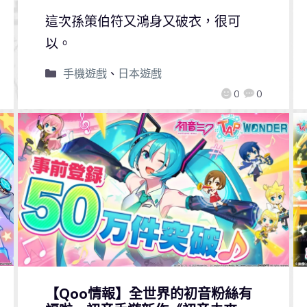
這次孫策伯符又鴻身又破衣，很可
以。
手機遊戲
、
日本遊戲
0
0
【Qoo情報】全世界的初音粉絲有