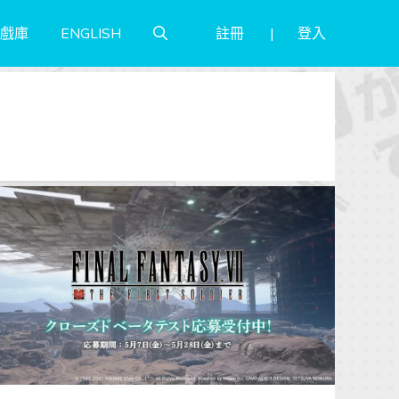
註冊
登入
戲庫
ENGLISH