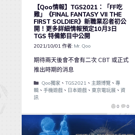
【Qoo情報】TGS2021：「FF吃
雞」《FINAL FANTASY VII THE
FIRST SOLDIER》新職業忍者初公
開！更多詳細情報預定10月3日
TGS 特備節目中公開
2021/10/01
作者:
Mr. Qoo
期待兩天後會不會有二次 CBT 或正式
推出時期的消息
Qoo獨家
、
TGS2021
、
主題博覽
、
專
輯
、
手機遊戲
、
日本遊戲
、
東京電玩展
、
資
訊
0
0