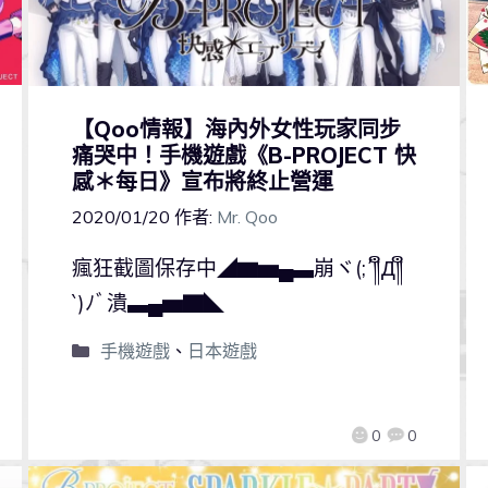
【Qoo情報】海內外女性玩家同步
痛哭中！手機遊戲《B-PROJECT 快
感＊每日》宣布將終止營運
2020/01/20
作者:
Mr. Qoo
瘋狂截圖保存中◢▆▅▄▃崩ヾ(;´༎ຶД༎ຶ
`)ﾉﾞ潰▃▄▅▇◣
手機遊戲
、
日本遊戲
0
0