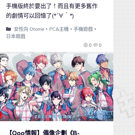
手機版終於要出了！而且有更多舊作
的劇情可以回憶了(*´∀｀*)
女性向 Otome
、
PC&主機
、
手機遊戲
、
日本遊戲
0
0
【Qoo情報】偶像企劃《B-