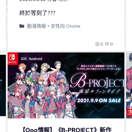
終於等到了???
動漫情報
、
女性向 Otome
0
0
【Qoo情報】《B-PROJECT》新作