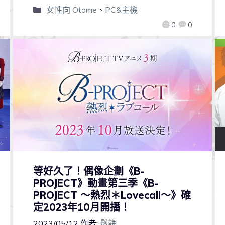
女性向 Otome
、
PC&主機
0
0
等好久了！偶像企劃《B-
PROJECT》動畫第三季《B-
PROJECT ～熱烈＊Lovecall～》確
定2023年10月開播！
2023/05/12
作者:
鬆餅