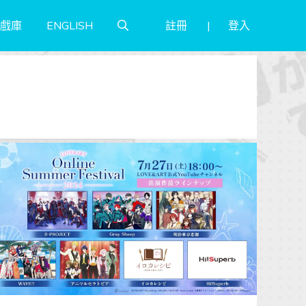
註冊
登入
戲庫
ENGLISH