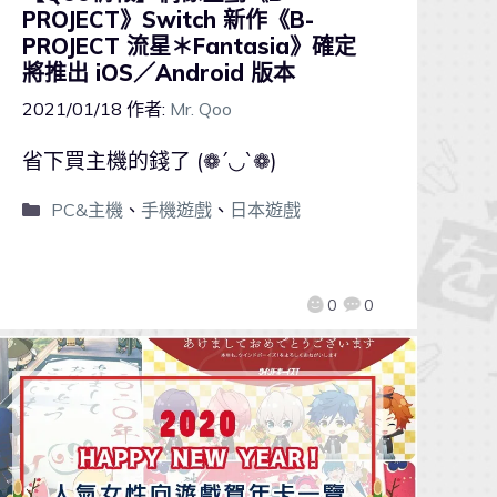
PROJECT》Switch 新作《B-
PROJECT 流星＊Fantasia》確定
將推出 iOS／Android 版本
2021/01/18
作者:
Mr. Qoo
省下買主機的錢了 (❁´◡`❁)
PC&主機
、
手機遊戲
、
日本遊戲
0
0