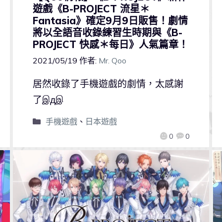
遊戲《B-PROJECT 流星＊
Fantasia》確定9月9日販售！劇情
將以全語音收錄練習生時期與《B-
PROJECT 快感＊每日》人氣篇章！
2021/05/19
作者:
Mr. Qoo
居然收錄了手機遊戲的劇情，太感謝
了இдஇ
手機遊戲
、
日本遊戲
0
0