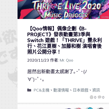
【Qoo情報】偶像企劃《B-
PROJECT》發表動畫第3季與
Switch 遊戲！「THRIVE」豐永利
行、花江夏樹、加藤和樹 演唱會後
照片公開分享！
2020/11/23
作者:
Mr. Qoo
居然出新動畫太感謝了｡･ﾟ･(ﾉ
∀`)･ﾟ･｡
PC&主機
、
動漫情報
、
日本遊戲
、
資訊
0
0