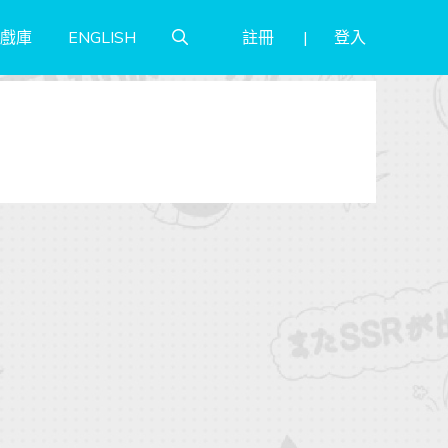
註冊
登入
戲庫
ENGLISH