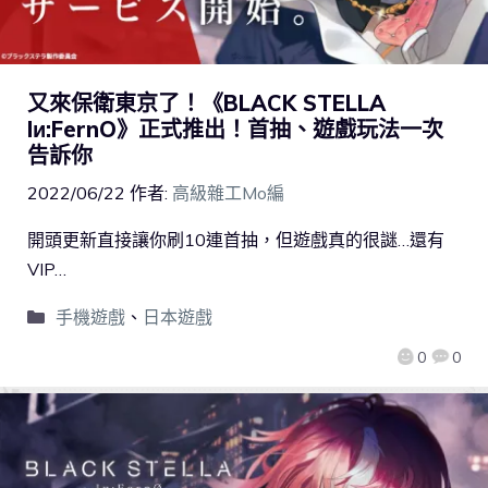
又來保衛東京了！《BLACK STELLA
Iи:FernO》正式推出！首抽、遊戲玩法一次
告訴你
2022/06/22
作者:
高級雜工Mo編
開頭更新直接讓你刷10連首抽，但遊戲真的很謎…還有
VIP…
手機遊戲
、
日本遊戲
0
0