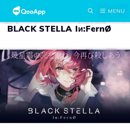
MENU
BLACK STELLA Iи:FernØ