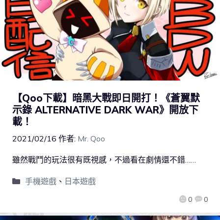
【Qoo下載】暗黑大戰即日開打！《蒼翼默
示錄 ALTERNATIVE DARK WAR》開放下
載！
2021/02/16
作者:
Mr. Qoo
雖然戰鬥的玩法很有既視感，不過看在劇情還不錯……
手機遊戲
、
日本遊戲
0
0