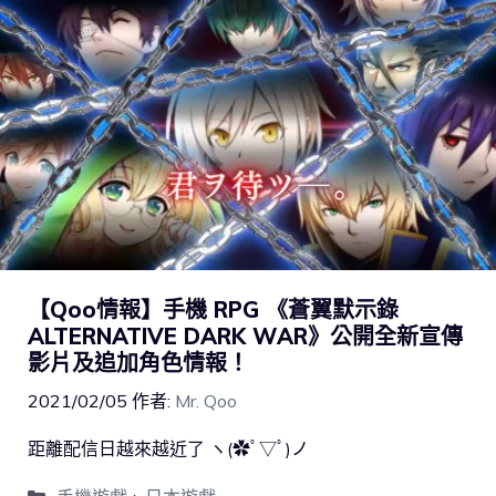
【Qoo情報】手機 RPG 《蒼翼默示錄
ALTERNATIVE DARK WAR》公開全新宣傳
影片及追加角色情報！
2021/02/05
作者:
Mr. Qoo
距離配信日越來越近了 ヽ(✿ﾟ▽ﾟ)ノ